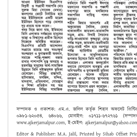
সম্পাদক ও প্রকাশক: এম.এ. জলিল কর্তৃক শিহাব অফসেট প্রিন্টি
০৯৮১-৬২০৫৪, ৬৪০৬৬, মোবাইল: ০১৭১১-৬৭২৭৬১ (সম্পাদক), 
www.ajkerjamalpur.com, ই-মেইল: ajkerjamalpur@yahoo.co
Editor & Publisher: M.A. Jalil, Printed by Sihab Offset Pr