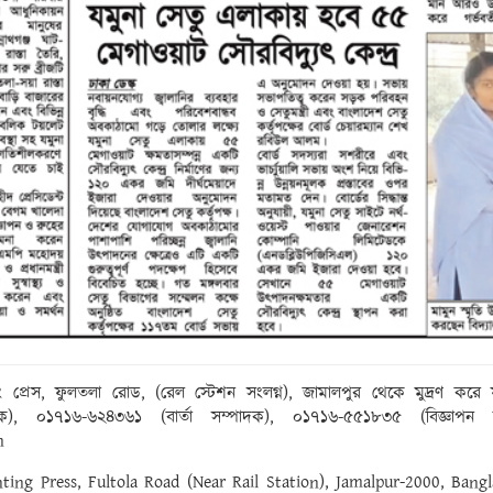
ং প্রেস, ফুলতলা রোড, (রেল স্টেশন সংলগ্ন), জামালপুর থেকে মুদ্রণ ক
০১৭১৬-৬২৪৩৬১ (বার্তা সম্পাদক), ০১৭১৬-৫৫১৮৩৫ (বিজ্ঞাপন ম্যা
m
inting Press, Fultola Road (Near Rail Station), Jamalpur-2000, Ba