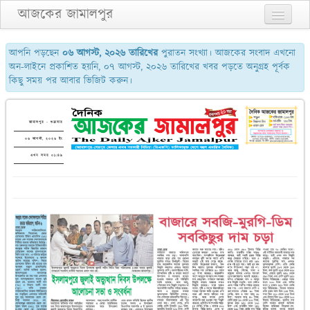
আজকের জামালপুর
প্রথম পাতা
আপনি পড়ছেন
০৬ আগস্ট, ২০২৬ তারিখের
পুরাতন সংখ্যা। আজকের সংবাদ এখনো
অন-লাইনে প্রকাশিত হয়নি, ০৭ আগস্ট, ২০২৬ তারিখের খবর পড়তে অনুগ্রহ পূর্বক
২য় পাতা
কিছু সময় পর আবার ভিজিট করুন।
৩য় পাতা
শেষের পাতা
জামালপুর - শুক্রবার
০৬ আগস্ট, ২০২৬ ইং
আমাদের সম্পর্কে
এখন সময় ০১:৪৯
যোগাযোগ
পুরাতন সংখ্যা