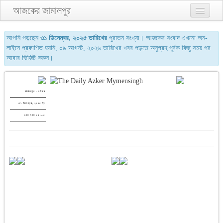
আজকের জামালপুর
প্রথম পাতা
আপনি পড়ছেন
৩১ ডিসেম্বর, ২০২৫ তারিখের
পুরাতন সংখ্যা। আজকের সংবাদ এখনো অন-
লাইনে প্রকাশিত হয়নি, ০৯ আগস্ট, ২০২৬ তারিখের খবর পড়তে অনুগ্রহ পূর্বক কিছু সময় পর
২য় পাতা
আবার ভিজিট করুন।
৩য় পাতা
শেষের পাতা
জামালপুর - রবিবার
৩১ ডিসেম্বর, ২০২৫ ইং
আমাদের সম্পর্কে
এখন সময় ০৫:০৫
যোগাযোগ
পুরাতন সংখ্যা