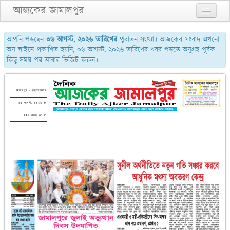
আজকের জামালপুর
প্রথম পাতা
আপনি পড়ছেন
০৬ আগস্ট, ২০২৬ তারিখের
পুরাতন সংখ্যা। আজকের সংবাদ এখনো
অন-লাইনে প্রকাশিত হয়নি, ০৬ আগস্ট, ২০২৬ তারিখের খবর পড়তে অনুগ্রহ পূর্বক
২য় পাতা
কিছু সময় পর আবার ভিজিট করুন।
৩য় পাতা
শেষের পাতা
জামালপুর - বৃহস্পতিবার
০৬ আগস্ট, ২০২৬ ইং
আমাদের সম্পর্কে
এখন সময় ০১:১১
যোগাযোগ
পুরাতন সংখ্যা