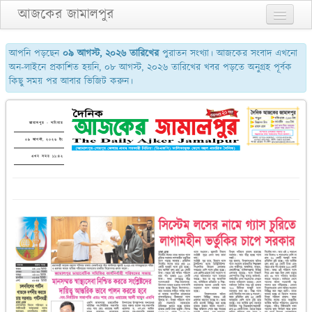
আজকের জামালপুর
প্রথম পাতা
আপনি পড়ছেন
০৯ আগস্ট, ২০২৬ তারিখের
পুরাতন সংখ্যা। আজকের সংবাদ এখনো
অন-লাইনে প্রকাশিত হয়নি, ০৮ আগস্ট, ২০২৬ তারিখের খবর পড়তে অনুগ্রহ পূর্বক
২য় পাতা
কিছু সময় পর আবার ভিজিট করুন।
৩য় পাতা
শেষের পাতা
জামালপুর - শনিবার
০৯ আগস্ট, ২০২৬ ইং
আমাদের সম্পর্কে
এখন সময় ১১:৪২
যোগাযোগ
পুরাতন সংখ্যা