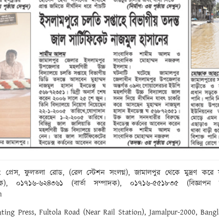
ং প্রেস, ফুলতলা রোড, (রেল স্টেশন সংলগ্ন), জামালপুর থেকে মুদ্রণ ক
০১৭১৬-৬২৪৩৬১ (বার্তা সম্পাদক), ০১৭১৬-৫৫১৮৩৫ (বিজ্ঞাপন ম্যা
m
inting Press, Fultola Road (Near Rail Station), Jamalpur-2000, Ba