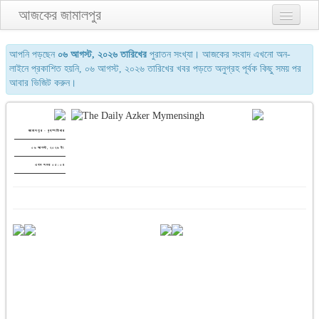
আজকের জামালপুর
প্রথম পাতা
আপনি পড়ছেন
০৬ আগস্ট, ২০২৬ তারিখের
পুরাতন সংখ্যা। আজকের সংবাদ এখনো অন-
লাইনে প্রকাশিত হয়নি, ০৬ আগস্ট, ২০২৬ তারিখের খবর পড়তে অনুগ্রহ পূর্বক কিছু সময় পর
২য় পাতা
আবার ভিজিট করুন।
৩য় পাতা
শেষের পাতা
জামালপুর - বৃহস্পতিবার
০৬ আগস্ট, ২০২৬ ইং
আমাদের সম্পর্কে
এখন সময় ০৫:০৪
যোগাযোগ
পুরাতন সংখ্যা