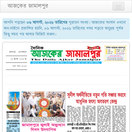
আজকের জামালপুর
প্রথম পাতা
আপনি পড়ছেন
০৬ আগস্ট, ২০২৬ তারিখের
পুরাতন সংখ্যা। আজকের সংবাদ এখনো
অন-লাইনে প্রকাশিত হয়নি, ০৬ আগস্ট, ২০২৬ তারিখের খবর পড়তে অনুগ্রহ পূর্বক
২য় পাতা
কিছু সময় পর আবার ভিজিট করুন।
৩য় পাতা
শেষের পাতা
জামালপুর - বৃহস্পতিবার
০৬ আগস্ট, ২০২৬ ইং
আমাদের সম্পর্কে
এখন সময় ০৮:৩৮
যোগাযোগ
পুরাতন সংখ্যা